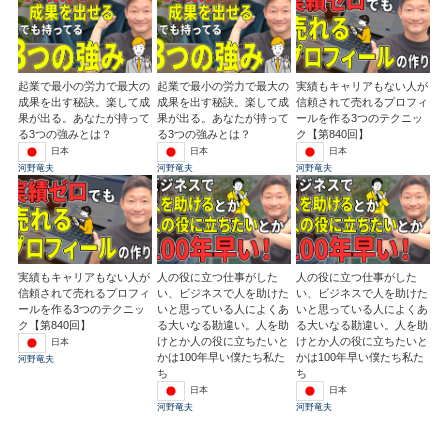
起業で最小の労力で最大の
起業で最小の労力で最大の
実績もキャリアもない人が
成果を出す秘訣。楽して成
成果を出す秘訣。楽して成
信頼されて売れるプロフィ
果が出る。あなたが持って
果が出る。あなたが持って
ールを作る3つのテクニッ
る3つの強みとは？
る3つの強みとは？
ク【第840回】
日本
日本
日本
河野竜夫
河野竜夫
河野竜夫
実績もキャリアもない人が
人の役に立つ仕事がした
人の役に立つ仕事がした
信頼されて売れるプロフィ
い、ビジネスで人を助けた
い、ビジネスで人を助けた
ールを作る3つのテクニッ
いと思っている人によくあ
いと思っている人によくあ
ク【第840回】
る大いなる勘違い。人を助
る大いなる勘違い。人を助
けとか人の役に立ちたいと
けとか人の役に立ちたいと
日本
かは100年早い僕たち私た
かは100年早い僕たち私た
河野竜夫
ち
ち
日本
日本
河野竜夫
河野竜夫