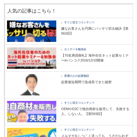
人気の記事はこちら！
すぐに役立つコンテンツ
嫌なお客さんを円満にバッサリ切る秘訣【第
562回】
セミナー＆勉強会
【70名満員御礼】海外在住ネット起業セミナ
ーinバンコク2016/12/10開催
普通の人の起業物語
起業後短期間で急成長できた秘密
すぐに役立つコンテンツ
OEMやD2Cで独自商材を販売して、失敗する
人。しない人。【第593回】
すぐに役立つコンテンツ
メルマガをしつこく送っても、うざがられず