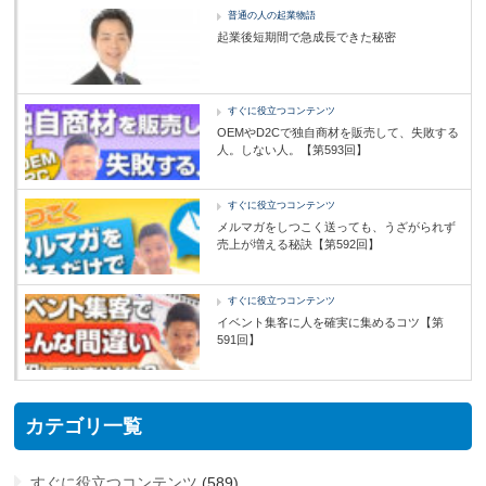
普通の人の起業物語
起業後短期間で急成長できた秘密
すぐに役立つコンテンツ
OEMやD2Cで独自商材を販売して、失敗する
人。しない人。【第593回】
すぐに役立つコンテンツ
メルマガをしつこく送っても、うざがられず
売上が増える秘訣【第592回】
すぐに役立つコンテンツ
イベント集客に人を確実に集めるコツ【第
591回】
カテゴリ一覧
すぐに役立つコンテンツ
(589)