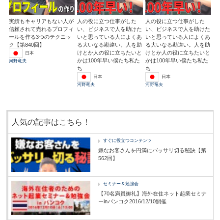
実績もキャリアもない人が
人の役に立つ仕事がした
人の役に立つ仕事がした
信頼されて売れるプロフィ
い、ビジネスで人を助けた
い、ビジネスで人を助けた
ールを作る3つのテクニッ
いと思っている人によくあ
いと思っている人によくあ
ク【第840回】
る大いなる勘違い。人を助
る大いなる勘違い。人を助
けとか人の役に立ちたいと
けとか人の役に立ちたいと
日本
かは100年早い僕たち私た
かは100年早い僕たち私た
河野竜夫
ち
ち
日本
日本
河野竜夫
河野竜夫
人気の記事はこちら！
すぐに役立つコンテンツ
嫌なお客さんを円満にバッサリ切る秘訣【第
562回】
セミナー＆勉強会
【70名満員御礼】海外在住ネット起業セミナ
ーinバンコク2016/12/10開催