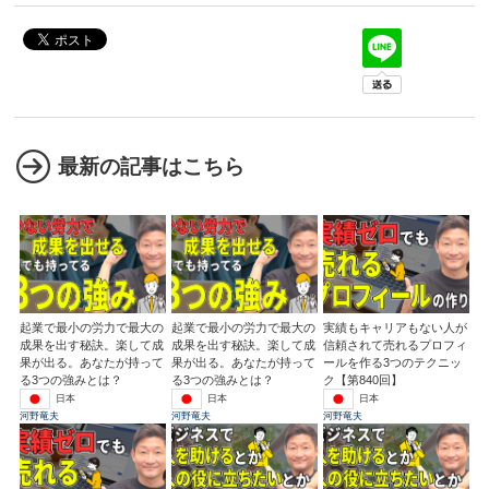
最新の記事はこちら
起業で最小の労力で最大の
起業で最小の労力で最大の
実績もキャリアもない人が
成果を出す秘訣。楽して成
成果を出す秘訣。楽して成
信頼されて売れるプロフィ
果が出る。あなたが持って
果が出る。あなたが持って
ールを作る3つのテクニッ
る3つの強みとは？
る3つの強みとは？
ク【第840回】
日本
日本
日本
河野竜夫
河野竜夫
河野竜夫