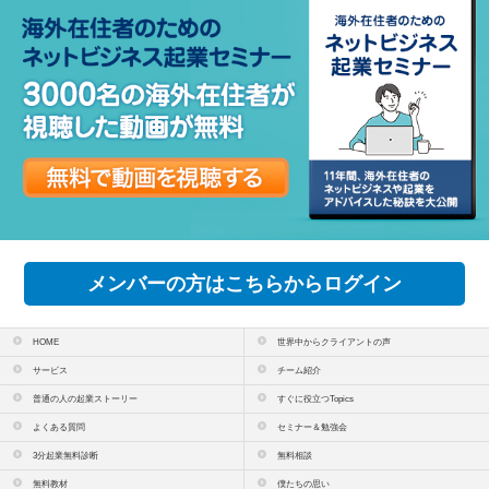
メンバーの方はこちらからログイン
HOME
世界中からクライアントの声
サービス
チーム紹介
普通の人の起業ストーリー
すぐに役立つTopics
よくある質問
セミナー＆勉強会
3分起業無料診断
無料相談
無料教材
僕たちの思い