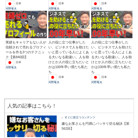
日本
日本
日本
河野竜夫
河野竜夫
河野竜夫
実績もキャリアもない人が
人の役に立つ仕事がした
人の役に立つ仕事がした
信頼されて売れるプロフィ
い、ビジネスで人を助けた
い、ビジネスで人を助けた
ールを作る3つのテクニッ
いと思っている人によくあ
いと思っている人によくあ
ク【第840回】
る大いなる勘違い。人を助
る大いなる勘違い。人を助
けとか人の役に立ちたいと
けとか人の役に立ちたいと
日本
かは100年早い僕たち私た
かは100年早い僕たち私た
河野竜夫
ち
ち
日本
日本
河野竜夫
河野竜夫
人気の記事はこちら！
すぐに役立つコンテンツ
嫌なお客さんを円満にバッサリ切る秘訣【第
562回】