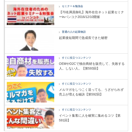
セミナー＆勉強会
【70名満員御礼】海外在住ネット起業セミナ
ーinバンコク2016/12/10開催
普通の人の起業物語
起業後短期間で急成長できた秘密
すぐに役立つコンテンツ
OEMやD2Cで独自商材を販売して、失敗する
人。しない人。【第593回】
すぐに役立つコンテンツ
メルマガをしつこく送っても、うざがられず
売上が増える秘訣【第592回】
すぐに役立つコンテンツ
イベント集客に人を確実に集めるコツ【第
591回】