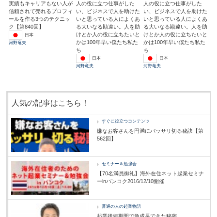
実績もキャリアもない人が
人の役に立つ仕事がした
人の役に立つ仕事がした
信頼されて売れるプロフィ
い、ビジネスで人を助けた
い、ビジネスで人を助けた
ールを作る3つのテクニッ
いと思っている人によくあ
いと思っている人によくあ
ク【第840回】
る大いなる勘違い。人を助
る大いなる勘違い。人を助
けとか人の役に立ちたいと
けとか人の役に立ちたいと
日本
かは100年早い僕たち私た
かは100年早い僕たち私た
河野竜夫
ち
ち
日本
日本
河野竜夫
河野竜夫
人気の記事はこちら！
すぐに役立つコンテンツ
嫌なお客さんを円満にバッサリ切る秘訣【第
562回】
セミナー＆勉強会
【70名満員御礼】海外在住ネット起業セミナ
ーinバンコク2016/12/10開催
普通の人の起業物語
起業後短期間で急成長できた秘密