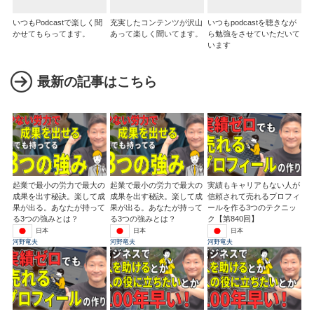
いつもPodcastで楽しく聞
充実したコンテンツが沢山
いつもpodcastを聴きなが
かせてもらってます。
あって楽しく聞いてます。
ら勉強をさせていただいて
います
最新の記事はこちら
起業で最小の労力で最大の
起業で最小の労力で最大の
実績もキャリアもない人が
成果を出す秘訣。楽して成
成果を出す秘訣。楽して成
信頼されて売れるプロフィ
果が出る。あなたが持って
果が出る。あなたが持って
ールを作る3つのテクニッ
る3つの強みとは？
る3つの強みとは？
ク【第840回】
日本
日本
日本
河野竜夫
河野竜夫
河野竜夫