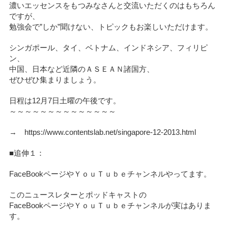
濃いエッセンスをもつみなさんと交流いただくのはもちろん
ですが、
勉強会で”しか”聞けない、トピックもお楽しいただけます。
シンガポール、タイ、ベトナム、インドネシア、フィリピ
ン、
中国、日本など近隣のＡＳＥＡＮ諸国方、
ぜひぜひ集まりましょう。
日程は12月7日土曜の午後です。
～～～～～～～～～～～～～～
→ https://www.contentslab.net/singapore-12-2013.html
■追伸１：
FaceBookページやＹｏｕＴｕｂｅチャンネルやってます。
このニュースレターとポッドキャストの
FaceBookページやＹｏｕＴｕｂｅチャンネルが実はありま
す。