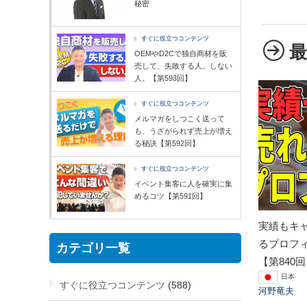
秘密
すぐに役立つコンテンツ
OEMやD2Cで独自商材を販
売して、失敗する人。しない
人。【第593回】
すぐに役立つコンテンツ
メルマガをしつこく送って
も、うざがられず売上が増え
る秘訣【第592回】
すぐに役立つコンテンツ
イベント集客に人を確実に集
めるコツ【第591回】
実績もキ
るプロフ
カテゴリ一覧
【第840
日本
すぐに役立つコンテンツ
(588)
河野竜夫