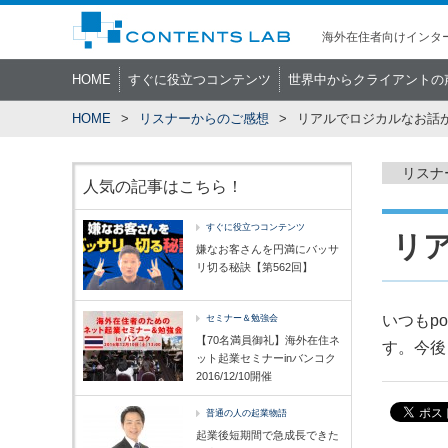
海外在住者向けインター
HOME
すぐに役立つコンテンツ
世界中からクライアントの
HOME
リスナーからのご感想
リアルでロジカルなお話
リスナ
人気の記事はこちら！
すぐに役立つコンテンツ
リ
嫌なお客さんを円満にバッサ
リ切る秘訣【第562回】
いつもp
セミナー＆勉強会
【70名満員御礼】海外在住ネ
す。今後
ット起業セミナーinバンコク
2016/12/10開催
普通の人の起業物語
起業後短期間で急成長できた