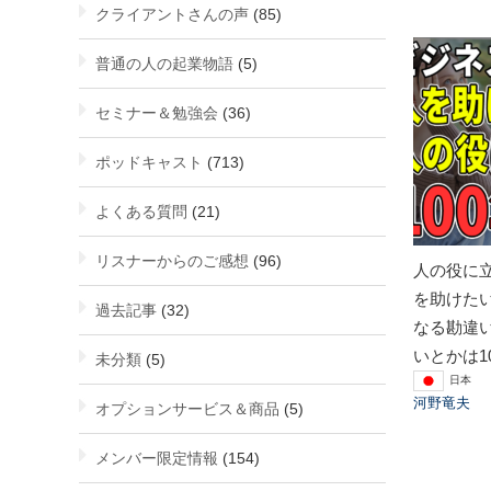
クライアントさんの声
(85)
普通の人の起業物語
(5)
セミナー＆勉強会
(36)
ポッドキャスト
(713)
よくある質問
(21)
リスナーからのご感想
(96)
人の役に
を助けた
過去記事
(32)
なる勘違
いとかは1
未分類
(5)
日本
河野竜夫
オプションサービス＆商品
(5)
メンバー限定情報
(154)