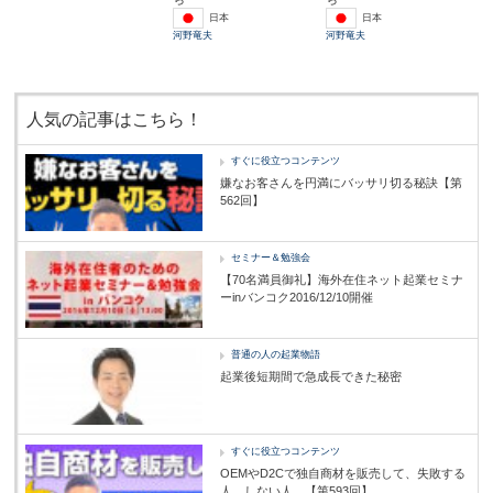
日本
日本
河野竜夫
河野竜夫
人気の記事はこちら！
すぐに役立つコンテンツ
嫌なお客さんを円満にバッサリ切る秘訣【第
562回】
セミナー＆勉強会
【70名満員御礼】海外在住ネット起業セミナ
ーinバンコク2016/12/10開催
普通の人の起業物語
起業後短期間で急成長できた秘密
すぐに役立つコンテンツ
OEMやD2Cで独自商材を販売して、失敗する
人。しない人。【第593回】