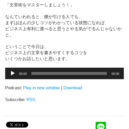
「文章術をマスターしましょう！」
なんていわれると、腰が引ける人でも、
まずはほんの少しコツがわかっている状態になれば、
ビジネス上有利に運べると思うとやる気がでるんじゃないか
と。
ということで今日は、
ビジネス上の文章を書きやすくするコツを
いくつかお話したいと思います。
音
00:00
00:00
声
プ
レ
Podcast:
Play in new window
|
Download
ー
ヤ
ー
Subscribe:
RSS