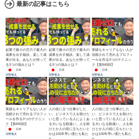
最新の記事はこちら
起業で最小の労力で最大の
起業で最小の労力で最大の
実績もキャリアもない人が
成果を出す秘訣。楽して成
成果を出す秘訣。楽して成
信頼されて売れるプロフィ
果が出る。あなたが持って
果が出る。あなたが持って
ールを作る3つのテクニッ
る3つの強みとは？
る3つの強みとは？
ク【第840回】
日本
日本
日本
河野竜夫
河野竜夫
河野竜夫
実績もキャリアもない人が
人の役に立つ仕事がした
人の役に立つ仕事がした
信頼されて売れるプロフィ
い、ビジネスで人を助けた
い、ビジネスで人を助けた
ールを作る3つのテクニッ
いと思っている人によくあ
いと思っている人によくあ
ク【第840回】
る大いなる勘違い。人を助
る大いなる勘違い。人を助
けとか人の役に立ちたいと
けとか人の役に立ちたいと
日本
かは100年早い僕たち私た
かは100年早い僕たち私た
河野竜夫
ち
ち