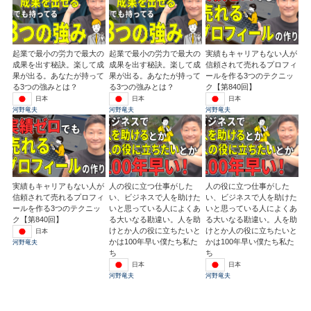
起業で最小の労力で最大の
起業で最小の労力で最大の
実績もキャリアもない人が
成果を出す秘訣。楽して成
成果を出す秘訣。楽して成
信頼されて売れるプロフィ
果が出る。あなたが持って
果が出る。あなたが持って
ールを作る3つのテクニッ
る3つの強みとは？
る3つの強みとは？
ク【第840回】
日本
日本
日本
河野竜夫
河野竜夫
河野竜夫
実績もキャリアもない人が
人の役に立つ仕事がした
人の役に立つ仕事がした
信頼されて売れるプロフィ
い、ビジネスで人を助けた
い、ビジネスで人を助けた
ールを作る3つのテクニッ
いと思っている人によくあ
いと思っている人によくあ
ク【第840回】
る大いなる勘違い。人を助
る大いなる勘違い。人を助
けとか人の役に立ちたいと
けとか人の役に立ちたいと
日本
かは100年早い僕たち私た
かは100年早い僕たち私た
河野竜夫
ち
ち
日本
日本
河野竜夫
河野竜夫