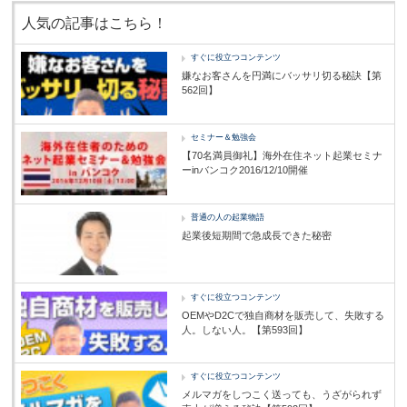
人気の記事はこちら！
すぐに役立つコンテンツ
嫌なお客さんを円満にバッサリ切る秘訣【第
562回】
セミナー＆勉強会
【70名満員御礼】海外在住ネット起業セミナ
ーinバンコク2016/12/10開催
普通の人の起業物語
起業後短期間で急成長できた秘密
すぐに役立つコンテンツ
OEMやD2Cで独自商材を販売して、失敗する
人。しない人。【第593回】
すぐに役立つコンテンツ
メルマガをしつこく送っても、うざがられず