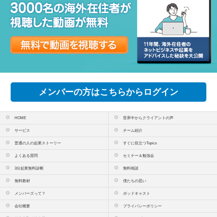
メンバーの方はこちらからログイン
HOME
世界中からクライアントの声
サービス
チーム紹介
普通の人の起業ストーリー
すぐに役立つTopics
よくある質問
セミナー＆勉強会
3分起業無料診断
無料相談
無料教材
僕たちの思い
メンバーズって？
ポッドキャスト
会社概要
プライバシーポリシー