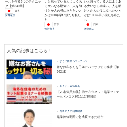
ールを作る3つのテクニッ
いと思っている人によくあ
いと思っている人によくあ
ク【第840回】
る大いなる勘違い。人を助
る大いなる勘違い。人を助
けとか人の役に立ちたいと
けとか人の役に立ちたいと
日本
かは100年早い僕たち私た
かは100年早い僕たち私た
河野竜夫
ち
ち
日本
日本
河野竜夫
河野竜夫
人気の記事はこちら！
すぐに役立つコンテンツ
嫌なお客さんを円満にバッサリ切る秘訣【第
562回】
セミナー＆勉強会
【70名満員御礼】海外在住ネット起業セミナ
ーinバンコク2016/12/10開催
普通の人の起業物語
起業後短期間で急成長できた秘密