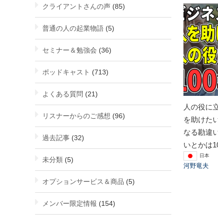
クライアントさんの声
(85)
普通の人の起業物語
(5)
セミナー＆勉強会
(36)
ポッドキャスト
(713)
よくある質問
(21)
人の役に
リスナーからのご感想
(96)
を助けた
なる勘違
過去記事
(32)
いとかは1
日本
未分類
(5)
河野竜夫
オプションサービス＆商品
(5)
メンバー限定情報
(154)