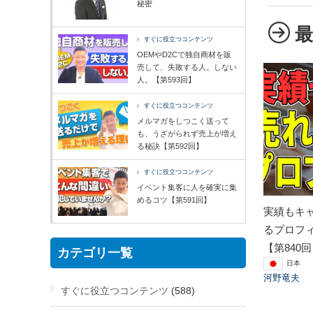
秘密
すぐに役立つコンテンツ
OEMやD2Cで独自商材を販
売して、失敗する人。しない
人。【第593回】
すぐに役立つコンテンツ
メルマガをしつこく送って
も、うざがられず売上が増え
る秘訣【第592回】
すぐに役立つコンテンツ
イベント集客に人を確実に集
めるコツ【第591回】
実績もキ
るプロフ
【第840
カテゴリ一覧
日本
河野竜夫
すぐに役立つコンテンツ
(588)