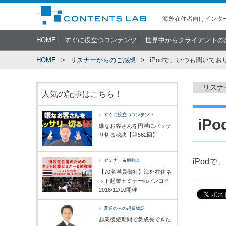
海外在住者向けインター
HOME
すぐに役立つコンテンツ
世界中からクライアントの
HOME
リスナーからのご感想
iPodで、いつも聞いてお
リスナ
人気の記事はこちら！
すぐに役立つコンテンツ
iP
嫌なお客さんを円満にバッサ
リ切る秘訣【第562回】
iPod
セミナー＆勉強会
【70名満員御礼】海外在住ネ
ット起業セミナーinバンコク
2016/12/10開催
普通の人の起業物語
起業後短期間で急成長できた