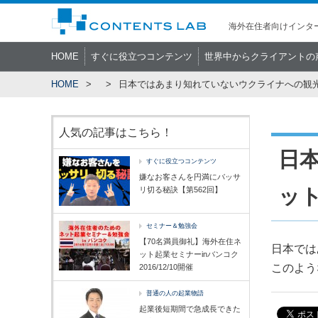
海外在住者向けインター
HOME
すぐに役立つコンテンツ
世界中からクライアントの
HOME
日本ではあまり知れていないウクライナへの観
人気の記事はこちら！
日
すぐに役立つコンテンツ
嫌なお客さんを円満にバッサ
ッ
リ切る秘訣【第562回】
セミナー＆勉強会
【70名満員御礼】海外在住ネ
日本では
ット起業セミナーinバンコク
このよう
2016/12/10開催
普通の人の起業物語
起業後短期間で急成長できた