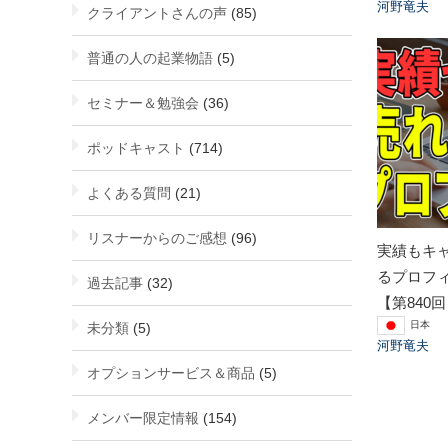
河野竜夫
クライアントさんの声
(85)
普通の人の起業物語
(5)
セミナー＆勉強会
(36)
ポッドキャスト
(714)
よくある質問
(21)
リスナーからのご感想
(96)
実績もキ
るプロフ
過去記事
(32)
【第840
日本
未分類
(5)
河野竜夫
オプションサービス＆商品
(5)
メンバー限定情報
(154)