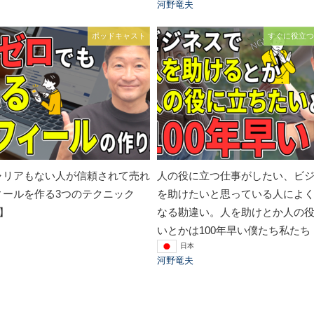
河野竜夫
ポッドキャスト
すぐに役立つ
ャリアもない人が信頼されて売れ
人の役に立つ仕事がしたい、ビ
ィールを作る3つのテクニック
を助けたいと思っている人によ
回】
なる勘違い。人を助けとか人の
いとかは100年早い僕たち私たち
日本
河野竜夫