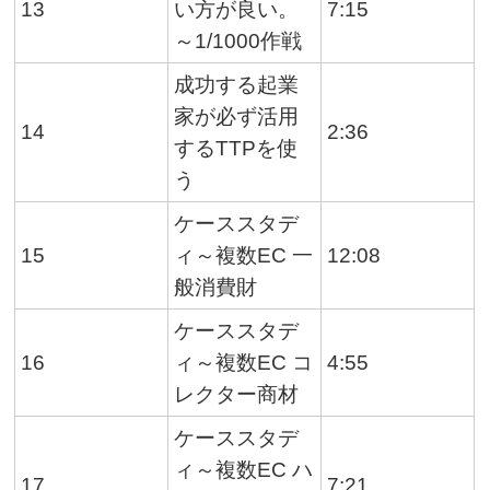
13
い方が良い。
7:15
～1/1000作戦
成功する起業
家が必ず活用
14
2:36
するTTPを使
う
ケーススタデ
15
ィ～複数EC 一
12:08
般消費財
ケーススタデ
16
ィ～複数EC コ
4:55
レクター商材
ケーススタデ
ィ～複数EC ハ
17
7:21