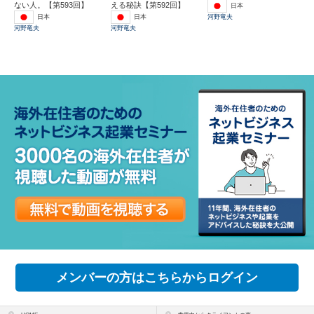
ない人。【第593回】
える秘訣【第592回】
日本
日本
日本
河野竜夫
河野竜夫
河野竜夫
メンバーの方はこちらからログイン