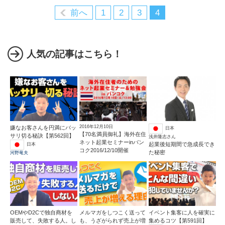
前へ
1
2
3
4
人気の記事はこちら！
2016年12月10日
嫌なお客さんを円満にバッ
日本
【70名満員御礼】海外在住
サリ切る秘訣【第562回】
浅井隆志さん
ネット起業セミナーinバン
起業後短期間で急成長でき
日本
コク2016/12/10開催
た秘密
河野竜夫
OEMやD2Cで独自商材を
メルマガをしつこく送って
イベント集客に人を確実に
販売して、失敗する人。し
も、うざがられず売上が増
集めるコツ【第591回】