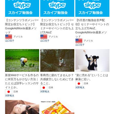
【コンテンツラボメンバー
【コンテンツラボメンバー
【5月度の勉強会音声配
限定お役立ちトピック】
限定お役立ちトピック】セ
信】セミナーやイベントの
GoogleAdWords最新メソ
ミナーやイベントの立ち上
立ち上げ方AtoZ、
ッド
げ方AtoZ
GoogleAdWords最新メソ
ッド
アメリカ
アメリカ
アメリカ
山口佳子
山口佳子
山口佳子
新規Webサービスを作るの
客商売に疲れてませんか？
”楽に売れる”ということは
に何百万もかけない方法｜
共感疲労しないためにでき
麻薬に近い。
たとえば語学レッスンのサ
ること。
日本
イトとか。
日本
河野竜夫
日本
河野竜夫
河野竜夫