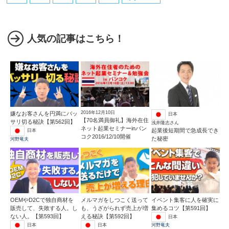
人気の記事はこちら！
2016年12月10日
嫌なお客さんを円満にバッ
日本
【70名満員御礼】海外在住
サリ切る秘訣【第562回】
浅井隆志さん
ネット起業セミナーinバン
起業後短期間で急成長でき
日本
コク2016/12/10開催
た秘密
河野竜夫
OEMやD2Cで独自商材を
メルマガをしつこく送って
イベント集客に人を確実に
販売して、失敗する人。し
も、うざがられず売上が増
集めるコツ【第591回】
ない人。【第593回】
える秘訣【第592回】
日本
日本
日本
河野竜夫