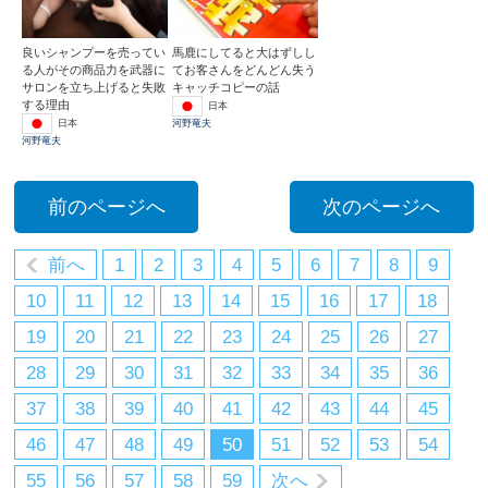
良いシャンプーを売ってい
馬鹿にしてると大はずしし
る人がその商品力を武器に
てお客さんをどんどん失う
サロンを立ち上げると失敗
キャッチコピーの話
する理由
日本
日本
河野竜夫
河野竜夫
前のページへ
次のページへ
前へ
1
2
3
4
5
6
7
8
9
10
11
12
13
14
15
16
17
18
19
20
21
22
23
24
25
26
27
28
29
30
31
32
33
34
35
36
37
38
39
40
41
42
43
44
45
46
47
48
49
50
51
52
53
54
55
56
57
58
59
次へ