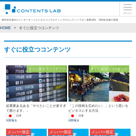
海外在住者向けインターネットビジネスコンサルティングのコンテンツラボ｜創業18年・3500名支援の実績
HOME
すぐに役立つコンテンツ
すぐに役立つコンテンツ
すぐに役立つコンテンツ
すぐに役立つコンテンツ
起業家あるある「やりたいことが多すぎ
「この技術を広めたい。」という思いを
て困ります。」
ビジネスにする方法
日本
日本
河野竜夫
河野竜夫
メンバー限定
メンバー限定
メンバー限定