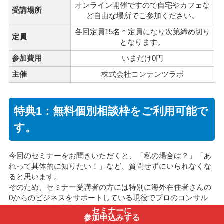
オンライン開催ですので自宅やカフェな
受講場所
ど自由な場所でご参加ください。
各回定員15名＊定員になり次第締め切り
定員
となります。
参加費用
いまだけ0円
主催
株式会社コンテンツラボ
特典1：無料個別相談枠をご利用可能で
す。
今回のセミナーをお聞きいただくと、「私の場合は？」「あ
れって具体的に知りたい！」など、質問せずにいられなくな
ると思います。
そのため、セミナー受講者の方には特別に海外在住者さんの
0からのビジネスをサポートしている現役でプロのコンサル
タントによる無料相談をご利用いただけます。
セミナーに
参加申込みする