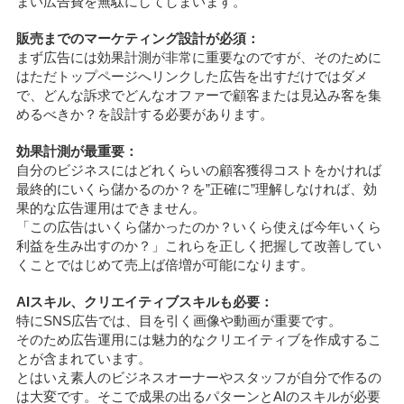
まい広告費を無駄にしてしまいます。
販売までのマーケティング設計が必須：
まず広告には効果計測が非常に重要なのですが、そのために
はただトップページへリンクした広告を出すだけではダメ
で、どんな訴求でどんなオファーで顧客または見込み客を集
めるべきか？を設計する必要があります。
効果計測が最重要：
自分のビジネスにはどれくらいの顧客獲得コストをかければ
最終的にいくら儲かるのか？を”正確に”理解しなければ、効
果的な広告運用はできません。
「この広告はいくら儲かったのか？いくら使えば今年いくら
利益を生み出すのか？」これらを正しく把握して改善してい
くことではじめて売上ば倍増が可能になります。
AIスキル、クリエイティブスキルも必要：
特にSNS広告では、目を引く画像や動画が重要です。
そのため広告運用には魅力的なクリエイティブを作成するこ
とが含まれています。
とはいえ素人のビジネスオーナーやスタッフが自分で作るの
は大変です。そこで成果の出るパターンとAIのスキルが必要