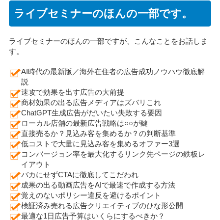
ライブセミナーのほんの一部です。
ライブセミナーのほんの一部ですが、こんなことをお話しま
す。
AI時代の最新版／海外在住者の広告成功ノウハウ徹底解
説
速攻で効果を出す広告の大前提
商材効果の出る広告メディアはズバリこれ
ChatGPT生成広告がだいたい失敗する要因
ローカル店舗の最新広告戦略は○○が鍵
直接売るか？見込み客を集めるか？の判断基準
低コストで大量に見込み客を集めるオファー3選
コンバージョン率を最大化するリンク先ページの鉄板レ
イアウト
バカにせずCTAに徹底してこだわれ
成果の出る動画広告をAIで最速で作成する方法
覚えのないポリシー違反を避けるポイント
検証済み売れる広告クリエイティブのひな形公開
最適な1日広告予算はいくらにするべきか？