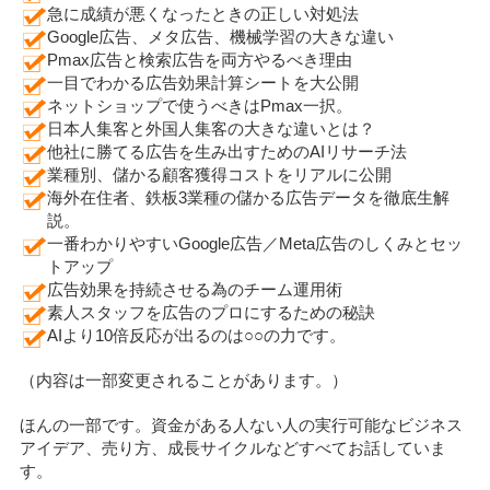
急に成績が悪くなったときの正しい対処法
Google広告、メタ広告、機械学習の大きな違い
Pmax広告と検索広告を両方やるべき理由
一目でわかる広告効果計算シートを大公開
ネットショップで使うべきはPmax一択。
日本人集客と外国人集客の大きな違いとは？
他社に勝てる広告を生み出すためのAIリサーチ法
業種別、儲かる顧客獲得コストをリアルに公開
海外在住者、鉄板3業種の儲かる広告データを徹底生解
説。
一番わかりやすいGoogle広告／Meta広告のしくみとセッ
トアップ
広告効果を持続させる為のチーム運用術
素人スタッフを広告のプロにするための秘訣
AIより10倍反応が出るのは○○の力です。
（内容は一部変更されることがあります。）
ほんの一部です。資金がある人ない人の実行可能なビジネス
アイデア、売り方、成長サイクルなどすべてお話していま
す。