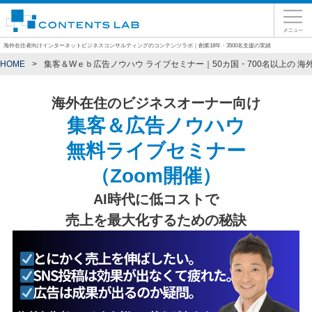
海外在住者向けインターネットビジネスコンサルティングのコンテンツラボ｜創業18年・3500名支援の実績
HOME
集客＆Wｅｂ広告ノウハウ ライブセミナー｜50カ国・700名以上の 
海外在住のビジネスオーナー向け
集客＆広告ノウハウ
無料ライブセミナー
（Zoom開催）
AI時代に低コストで
売上を最大化するための秘訣