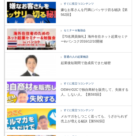
すぐに役立つコンテンツ
嫌なお客さんを円満にバッサリ切る秘訣【第
562回】
セミナー＆勉強会
【70名満員御礼】海外在住ネット起業セミナ
ーinバンコク2016/12/10開催
普通の人の起業物語
起業後短期間で急成長できた秘密
すぐに役立つコンテンツ
OEMやD2Cで独自商材を販売して、失敗する
人。しない人。【第593回】
すぐに役立つコンテンツ
メルマガをしつこく送っても、うざがられず
売上が増える秘訣【第592回】