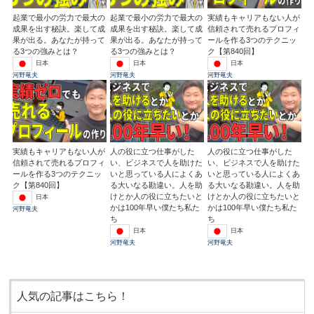
起業で最小の労力で最大の
起業で最小の労力で最大の
実績もキャリアもない人が
成果を出す秘訣。楽して成
成果を出す秘訣。楽して成
信頼されて売れるプロフィ
果が出る。あなたが持って
果が出る。あなたが持って
ールを作る3つのテクニッ
る3つの強みとは？
る3つの強みとは？
ク【第840回】
日本
日本
日本
河野竜夫
河野竜夫
河野竜夫
実績もキャリアもない人が
人の役に立つ仕事がした
人の役に立つ仕事がした
信頼されて売れるプロフィ
い、ビジネスで人を助けた
い、ビジネスで人を助けた
ールを作る3つのテクニッ
いと思っている人によくあ
いと思っている人によくあ
ク【第840回】
る大いなる勘違い。人を助
る大いなる勘違い。人を助
けとか人の役に立ちたいと
けとか人の役に立ちたいと
日本
かは100年早い僕たち私た
かは100年早い僕たち私た
河野竜夫
ち
ち
日本
日本
河野竜夫
河野竜夫
人気の記事はこちら！