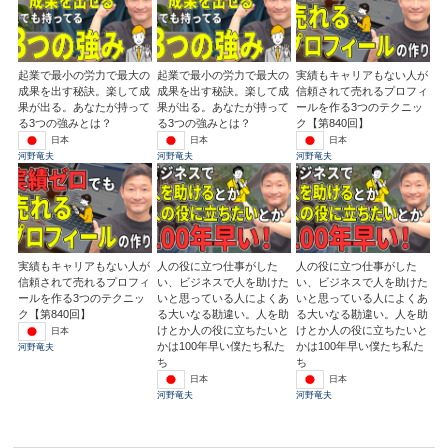
起業で最小の労力で最大の
起業で最小の労力で最大の
実績もキャリアもない人が
成果を出す秘訣。楽して成
成果を出す秘訣。楽して成
信頼されて売れるプロフィ
果が出る。あなたが持って
果が出る。あなたが持って
ールを作る3つのテクニッ
る3つの強みとは？
る3つの強みとは？
ク【第840回】
日本
日本
日本
河野竜夫
河野竜夫
河野竜夫
実績もキャリアもない人が
人の役に立つ仕事がした
人の役に立つ仕事がした
信頼されて売れるプロフィ
い、ビジネスで人を助けた
い、ビジネスで人を助けた
ールを作る3つのテクニッ
いと思っている人によくあ
いと思っている人によくあ
ク【第840回】
る大いなる勘違い。人を助
る大いなる勘違い。人を助
けとか人の役に立ちたいと
けとか人の役に立ちたいと
日本
かは100年早い僕たち私た
かは100年早い僕たち私た
河野竜夫
ち
ち
日本
日本
河野竜夫
河野竜夫