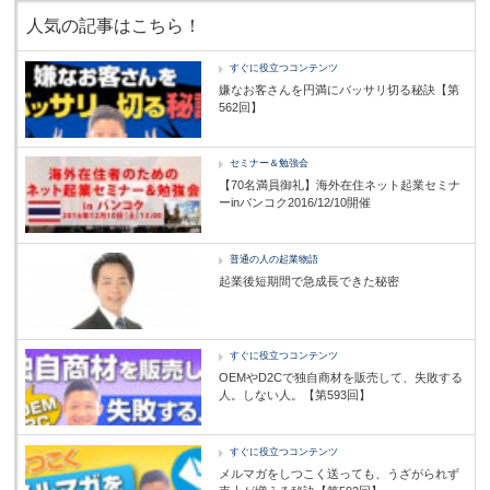
人気の記事はこちら！
すぐに役立つコンテンツ
嫌なお客さんを円満にバッサリ切る秘訣【第
562回】
セミナー＆勉強会
【70名満員御礼】海外在住ネット起業セミナ
ーinバンコク2016/12/10開催
普通の人の起業物語
起業後短期間で急成長できた秘密
すぐに役立つコンテンツ
OEMやD2Cで独自商材を販売して、失敗する
人。しない人。【第593回】
すぐに役立つコンテンツ
メルマガをしつこく送っても、うざがられず