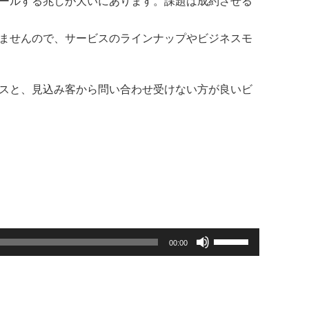
ールする兆しが大いにあります。課題は成約させる
ませんので、サービスのラインナップやビジネスモ
スと、見込み客から問い合わせ受けない方が良いビ
ボ
00:00
リ
ュ
ー
ム
調
節