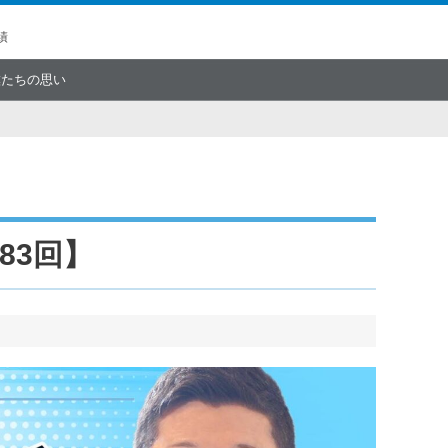
績
僕たちの思い
83回】