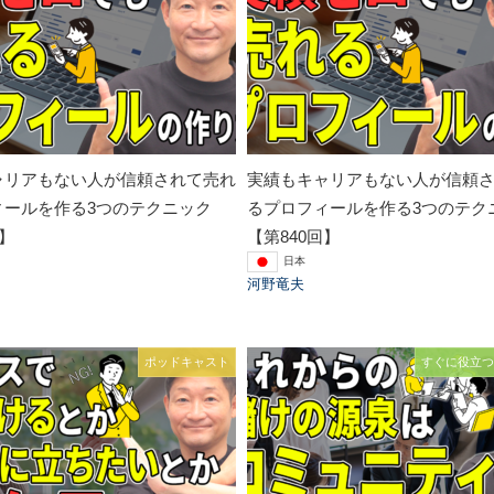
ャリアもない人が信頼されて売れ
実績もキャリアもない人が信頼
ィールを作る3つのテクニック
るプロフィールを作る3つのテク
回】
【第840回】
日本
河野竜夫
ポッドキャスト
すぐに役立つ