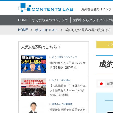
海外在住者向けインター
HOME
すぐに役立つコンテンツ
世界中からクライアントの
HOME
ポッドキャスト
成約しない見込み客の見分け方【
ポ
人気の記事はこちら！
すぐに役立つコンテンツ
成
嫌なお客さんを円満にバッサ
リ切る秘訣【第562回】
セミナー＆勉強会
日
【70名満員御礼】海外在住ネ
ット起業セミナーinバンコク
2016/12/10開催
普通の人の起業物語
起業後短期間で急成長できた