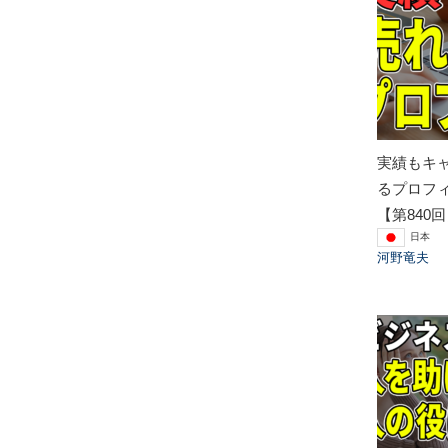
実績もキ
るプロフ
【第840
日本
河野竜夫