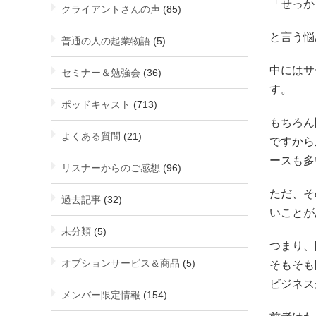
「せっか
クライアントさんの声
(85)
と言う悩
普通の人の起業物語
(5)
中にはサ
セミナー＆勉強会
(36)
す。
ポッドキャスト
(713)
もちろん
よくある質問
(21)
ですから
ースも多
リスナーからのご感想
(96)
ただ、そ
過去記事
(32)
いことが
未分類
(5)
つまり、
オプションサービス＆商品
(5)
そもそも
ビジネス
メンバー限定情報
(154)