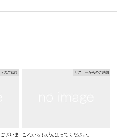
に
は
上
下
矢
印
キ
ー
を
使
っ
て
く
だ
からのご感想
リスナーからのご感想
さ
い。
うございま
これからもがんばってください。