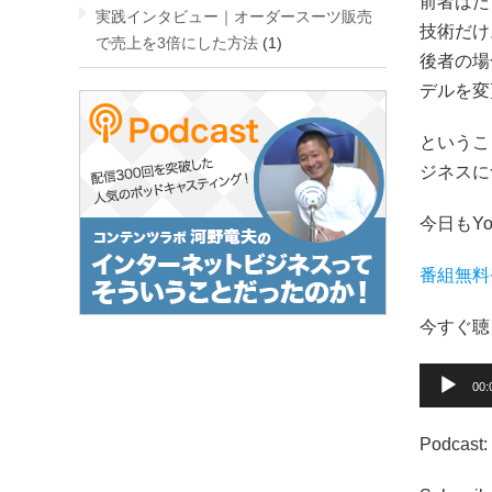
前者はた
実践インタビュー｜オーダースーツ販売
技術だけ
で売上を3倍にした方法
(1)
後者の場
デルを変
というこ
ジネスに
今日もYo
番組無料
今すぐ聴
音
00:
声
プ
レ
Podcast:
ー
ヤ
ー