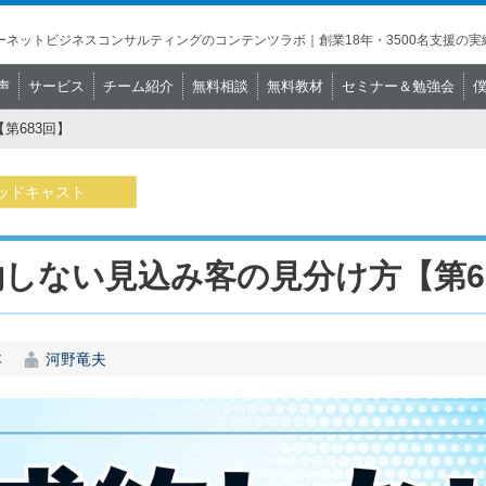
ネットビジネスコンサルティングのコンテンツラボ｜創業18年・3500名支援の実
声
サービス
チーム紹介
無料相談
無料教材
セミナー＆勉強会
第683回】
ッドキャスト
約しない見込み客の見分け方【第6
本
河野竜夫