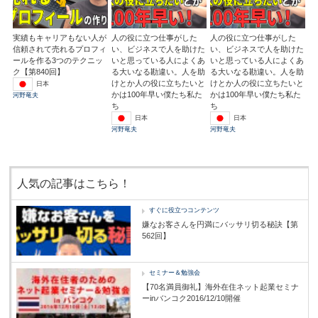
実績もキャリアもない人が
人の役に立つ仕事がした
人の役に立つ仕事がした
信頼されて売れるプロフィ
い、ビジネスで人を助けた
い、ビジネスで人を助けた
ールを作る3つのテクニッ
いと思っている人によくあ
いと思っている人によくあ
ク【第840回】
る大いなる勘違い。人を助
る大いなる勘違い。人を助
けとか人の役に立ちたいと
けとか人の役に立ちたいと
日本
かは100年早い僕たち私た
かは100年早い僕たち私た
河野竜夫
ち
ち
日本
日本
河野竜夫
河野竜夫
人気の記事はこちら！
すぐに役立つコンテンツ
嫌なお客さんを円満にバッサリ切る秘訣【第
562回】
セミナー＆勉強会
【70名満員御礼】海外在住ネット起業セミナ
ーinバンコク2016/12/10開催