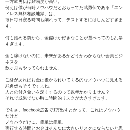
一方武勇伝は難易度が高い。
例えば僕が当時ノウハウだとおもってた武勇伝である「エン
ドレス無料相談地獄」は、
毎日毎日寝る時間も削れって、テストするにはしんどすぎま
す。
何も始める前から、金儲けか好きなことが選べってのも乱暴
すぎます。
金も稼げないのに、未来があるかどうかわからない会員ビジ
ネスを
数ヶ月もやってられません。
ご縁があればお金は後から付いてくる的なノウハウに見える
武勇伝もそうですよね。
人との付き合いを深くするのって数年かかりません？
それで成果でない時に時間的リスクが大きすぎます。
でもさ、facebook広告で1万出すとかって、これはノウハウ
だけど
ノウハウだけに、簡単は簡単。
実行する時間とお金はそんなに大きいリスクにならないと思