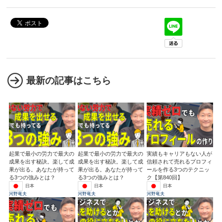
最新の記事はこちら
起業で最小の労力で最大の
起業で最小の労力で最大の
実績もキャリアもない人が
成果を出す秘訣。楽して成
成果を出す秘訣。楽して成
信頼されて売れるプロフィ
果が出る。あなたが持って
果が出る。あなたが持って
ールを作る3つのテクニッ
る3つの強みとは？
る3つの強みとは？
ク【第840回】
日本
日本
日本
河野竜夫
河野竜夫
河野竜夫