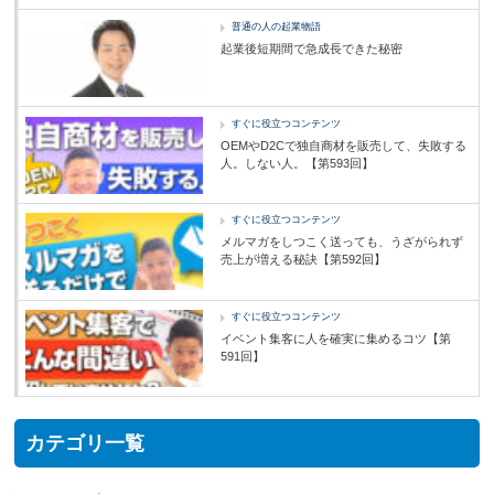
普通の人の起業物語
起業後短期間で急成長できた秘密
すぐに役立つコンテンツ
OEMやD2Cで独自商材を販売して、失敗する
人。しない人。【第593回】
すぐに役立つコンテンツ
メルマガをしつこく送っても、うざがられず
売上が増える秘訣【第592回】
すぐに役立つコンテンツ
イベント集客に人を確実に集めるコツ【第
591回】
カテゴリ一覧