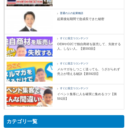
普通の人の起業物語
起業後短期間で急成長できた秘密
すぐに役立つコンテンツ
OEMやD2Cで独自商材を販売して、失敗する
人。しない人。【第593回】
すぐに役立つコンテンツ
メルマガをしつこく送っても、うざがられず
売上が増える秘訣【第592回】
すぐに役立つコンテンツ
イベント集客に人を確実に集めるコツ【第
591回】
カテゴリ一覧