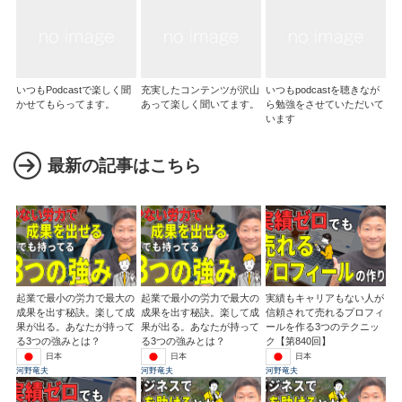
いつもPodcastで楽しく聞
充実したコンテンツが沢山
いつもpodcastを聴きなが
かせてもらってます。
あって楽しく聞いてます。
ら勉強をさせていただいて
います
最新の記事はこちら
起業で最小の労力で最大の
起業で最小の労力で最大の
実績もキャリアもない人が
成果を出す秘訣。楽して成
成果を出す秘訣。楽して成
信頼されて売れるプロフィ
果が出る。あなたが持って
果が出る。あなたが持って
ールを作る3つのテクニッ
る3つの強みとは？
る3つの強みとは？
ク【第840回】
日本
日本
日本
河野竜夫
河野竜夫
河野竜夫