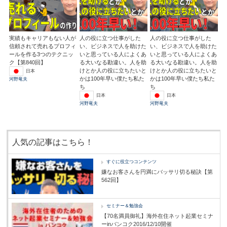
実績もキャリアもない人が
人の役に立つ仕事がした
人の役に立つ仕事がした
信頼されて売れるプロフィ
い、ビジネスで人を助けた
い、ビジネスで人を助けた
ールを作る3つのテクニッ
いと思っている人によくあ
いと思っている人によくあ
ク【第840回】
る大いなる勘違い。人を助
る大いなる勘違い。人を助
けとか人の役に立ちたいと
けとか人の役に立ちたいと
日本
かは100年早い僕たち私た
かは100年早い僕たち私た
河野竜夫
ち
ち
日本
日本
河野竜夫
河野竜夫
人気の記事はこちら！
すぐに役立つコンテンツ
嫌なお客さんを円満にバッサリ切る秘訣【第
562回】
セミナー＆勉強会
【70名満員御礼】海外在住ネット起業セミナ
ーinバンコク2016/12/10開催