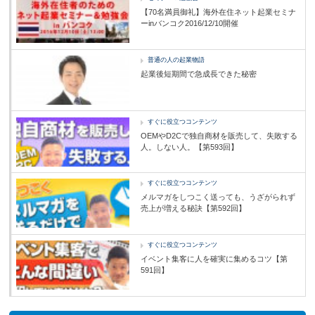
【70名満員御礼】海外在住ネット起業セミナ
ーinバンコク2016/12/10開催
普通の人の起業物語
起業後短期間で急成長できた秘密
すぐに役立つコンテンツ
OEMやD2Cで独自商材を販売して、失敗する
人。しない人。【第593回】
すぐに役立つコンテンツ
メルマガをしつこく送っても、うざがられず
売上が増える秘訣【第592回】
すぐに役立つコンテンツ
イベント集客に人を確実に集めるコツ【第
591回】