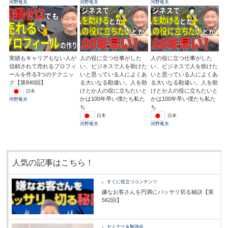
河野竜夫
河野竜夫
河野竜夫
実績もキャリアもない人が
人の役に立つ仕事がした
人の役に立つ仕事がした
信頼されて売れるプロフィ
い、ビジネスで人を助けた
い、ビジネスで人を助けた
ールを作る3つのテクニッ
いと思っている人によくあ
いと思っている人によくあ
ク【第840回】
る大いなる勘違い。人を助
る大いなる勘違い。人を助
けとか人の役に立ちたいと
けとか人の役に立ちたいと
日本
かは100年早い僕たち私た
かは100年早い僕たち私た
河野竜夫
ち
ち
日本
日本
河野竜夫
河野竜夫
人気の記事はこちら！
すぐに役立つコンテンツ
嫌なお客さんを円満にバッサリ切る秘訣【第
562回】
セミナー＆勉強会