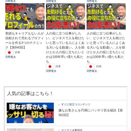
河野竜夫
河野竜夫
河野竜夫
実績もキャリアもない人が
人の役に立つ仕事がした
人の役に立つ仕事がした
信頼されて売れるプロフィ
い、ビジネスで人を助けた
い、ビジネスで人を助けた
ールを作る3つのテクニッ
いと思っている人によくあ
いと思っている人によくあ
ク【第840回】
る大いなる勘違い。人を助
る大いなる勘違い。人を助
けとか人の役に立ちたいと
けとか人の役に立ちたいと
日本
かは100年早い僕たち私た
かは100年早い僕たち私た
河野竜夫
ち
ち
日本
日本
河野竜夫
河野竜夫
人気の記事はこちら！
すぐに役立つコンテンツ
嫌なお客さんを円満にバッサリ切る秘訣【第
562回】
セミナー＆勉強会