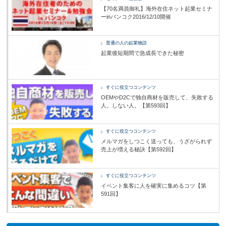
【70名満員御礼】海外在住ネット起業セミナ
ーinバンコク2016/12/10開催
普通の人の起業物語
起業後短期間で急成長できた秘密
すぐに役立つコンテンツ
OEMやD2Cで独自商材を販売して、失敗する
人。しない人。【第593回】
すぐに役立つコンテンツ
メルマガをしつこく送っても、うざがられず
売上が増える秘訣【第592回】
すぐに役立つコンテンツ
イベント集客に人を確実に集めるコツ【第
591回】