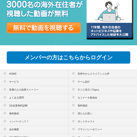
メンバーの方はこちらからログイン
HOME
世界中からクライアントの声
サービス
チーム紹介
普通の人の起業ストーリー
すぐに役立つTopics
よくある質問
セミナー＆勉強会
3分起業無料診断
無料相談
無料教材
僕たちの思い
メンバーズって？
ポッドキャスト
会社概要
プライバシーポリシー