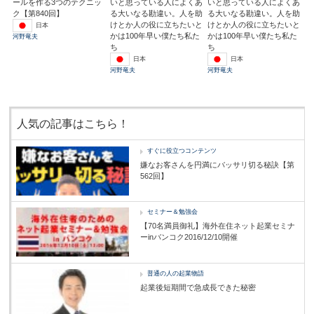
ールを作る3つのテクニッ
いと思っている人によくあ
いと思っている人によくあ
ク【第840回】
る大いなる勘違い。人を助
る大いなる勘違い。人を助
けとか人の役に立ちたいと
けとか人の役に立ちたいと
日本
かは100年早い僕たち私た
かは100年早い僕たち私た
河野竜夫
ち
ち
日本
日本
河野竜夫
河野竜夫
人気の記事はこちら！
すぐに役立つコンテンツ
嫌なお客さんを円満にバッサリ切る秘訣【第
562回】
セミナー＆勉強会
【70名満員御礼】海外在住ネット起業セミナ
ーinバンコク2016/12/10開催
普通の人の起業物語
起業後短期間で急成長できた秘密