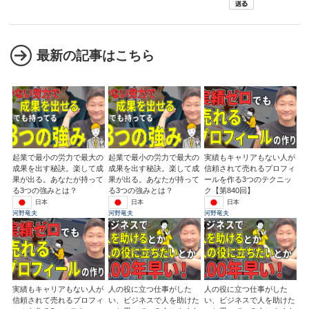
最新の記事はこちら
起業で最小の労力で最大の
起業で最小の労力で最大の
実績もキャリアもない人が
成果を出す秘訣。楽して成
成果を出す秘訣。楽して成
信頼されて売れるプロフィ
果が出る。あなたが持って
果が出る。あなたが持って
ールを作る3つのテクニッ
る3つの強みとは？
る3つの強みとは？
ク【第840回】
日本
日本
日本
河野竜夫
河野竜夫
河野竜夫
実績もキャリアもない人が
人の役に立つ仕事がした
人の役に立つ仕事がした
信頼されて売れるプロフィ
い、ビジネスで人を助けた
い、ビジネスで人を助けた