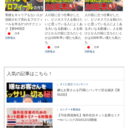
実績もキャリアもない人が
人の役に立つ仕事がした
人の役に立つ仕事がした
信頼されて売れるプロフィ
い、ビジネスで人を助けた
い、ビジネスで人を助けた
ールを作る3つのテクニッ
いと思っている人によくあ
いと思っている人によくあ
ク【第840回】
る大いなる勘違い。人を助
る大いなる勘違い。人を助
けとか人の役に立ちたいと
けとか人の役に立ちたいと
日本
かは100年早い僕たち私た
かは100年早い僕たち私た
河野竜夫
ち
ち
日本
日本
河野竜夫
河野竜夫
人気の記事はこちら！
すぐに役立つコンテンツ
嫌なお客さんを円満にバッサリ切る秘訣【第
562回】
セミナー＆勉強会
【70名満員御礼】海外在住ネット起業セミナ
ーinバンコク2016/12/10開催