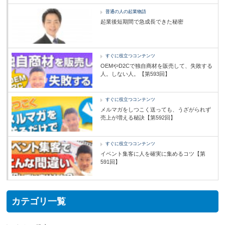
普通の人の起業物語
起業後短期間で急成長できた秘密
すぐに役立つコンテンツ
OEMやD2Cで独自商材を販売して、失敗する
人。しない人。【第593回】
すぐに役立つコンテンツ
メルマガをしつこく送っても、うざがられず
売上が増える秘訣【第592回】
すぐに役立つコンテンツ
イベント集客に人を確実に集めるコツ【第
591回】
カテゴリ一覧