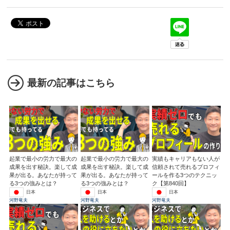
最新の記事はこちら
起業で最小の労力で最大の
起業で最小の労力で最大の
実績もキャリアもない人が
成果を出す秘訣。楽して成
成果を出す秘訣。楽して成
信頼されて売れるプロフィ
果が出る。あなたが持って
果が出る。あなたが持って
ールを作る3つのテクニッ
る3つの強みとは？
る3つの強みとは？
ク【第840回】
日本
日本
日本
河野竜夫
河野竜夫
河野竜夫