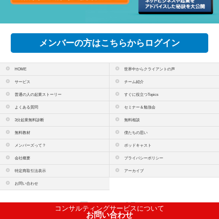
メンバーの方はこちらからログイン
HOME
世界中からクライアントの声
サービス
チーム紹介
普通の人の起業ストーリー
すぐに役立つTopics
よくある質問
セミナー＆勉強会
3分起業無料診断
無料相談
無料教材
僕たちの思い
メンバーズって？
ポッドキャスト
会社概要
プライバシーポリシー
特定商取引法表示
アーカイブ
お問い合わせ
PCサイトを表示
コンサルティングサービスについて
お問い合わせ
copyright(c)
株式会社コンテンツラボ
All Rights Reserved.