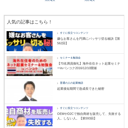
河野竜夫
河野竜夫
人気の記事はこちら！
すぐに役立つコンテンツ
嫌なお客さんを円満にバッサリ切る秘訣【第
562回】
セミナー＆勉強会
【70名満員御礼】海外在住ネット起業セミナ
ーinバンコク2016/12/10開催
普通の人の起業物語
起業後短期間で急成長できた秘密
すぐに役立つコンテンツ
OEMやD2Cで独自商材を販売して、失敗する
人。しない人。【第593回】