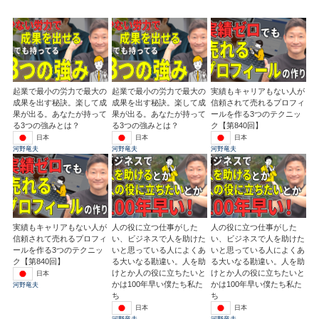
起業で最小の労力で最大の
起業で最小の労力で最大の
実績もキャリアもない人が
成果を出す秘訣。楽して成
成果を出す秘訣。楽して成
信頼されて売れるプロフィ
果が出る。あなたが持って
果が出る。あなたが持って
ールを作る3つのテクニッ
る3つの強みとは？
る3つの強みとは？
ク【第840回】
日本
日本
日本
河野竜夫
河野竜夫
河野竜夫
実績もキャリアもない人が
人の役に立つ仕事がした
人の役に立つ仕事がした
信頼されて売れるプロフィ
い、ビジネスで人を助けた
い、ビジネスで人を助けた
ールを作る3つのテクニッ
いと思っている人によくあ
いと思っている人によくあ
ク【第840回】
る大いなる勘違い。人を助
る大いなる勘違い。人を助
けとか人の役に立ちたいと
けとか人の役に立ちたいと
日本
かは100年早い僕たち私た
かは100年早い僕たち私た
河野竜夫
ち
ち
日本
日本