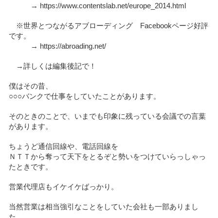
→ https://www.contentslab.net/europe_2014.html
※世界とつながるアブローディング Facebookページ好評
です。
→ https://abroading.net/
→詳しくは編集後記で！
僕はその昔、
○○○バンクで仕事をしていたことがあります。
そのときのことで、いまでも印象に残っている会議での言葉
があります。
ちょうど通信回線や、電話回線を
ＮＴＴから奪って天下をとるぞと勢いをつけていらっしゃっ
たときです。
営業代理店もイケイケばっかり。
当然営業は相当強引なことをしていた会社も一部ありまし
た。