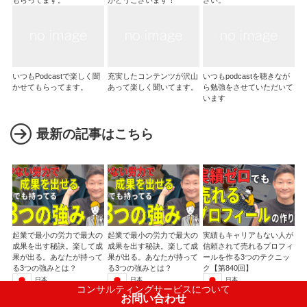
もらってます。
がとうございます！
さい。
いつもPodcastで楽しく聞
充実したコンテンツが沢山
いつもpodcastを聴きなが
かせてもらってます。
あって楽しく聞いてます。
ら勉強をさせていただいて
います
最新の記事はこちら
起業で最小の労力で最大の
起業で最小の労力で最大の
実績もキャリアもない人が
成果を出す秘訣。楽して成
成果を出す秘訣。楽して成
信頼されて売れるプロフィ
果が出る。あなたが持って
果が出る。あなたが持って
ールを作る3つのテクニッ
る3つの強みとは？
る3つの強みとは？
ク【第840回】
日本
日本
日本
コンサルティングサービスについて
河野竜夫
河野竜夫
河野竜夫
お問い合わせ