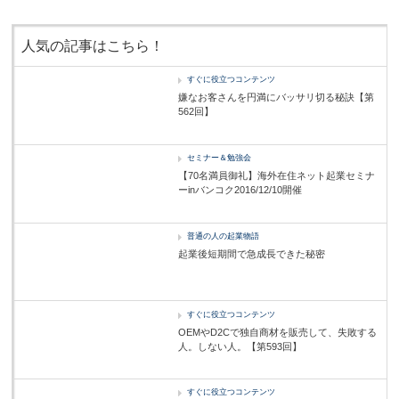
人気の記事はこちら！
すぐに役立つコンテンツ
嫌なお客さんを円満にバッサリ切る秘訣【第
562回】
セミナー＆勉強会
【70名満員御礼】海外在住ネット起業セミナ
ーinバンコク2016/12/10開催
普通の人の起業物語
起業後短期間で急成長できた秘密
すぐに役立つコンテンツ
OEMやD2Cで独自商材を販売して、失敗する
人。しない人。【第593回】
すぐに役立つコンテンツ