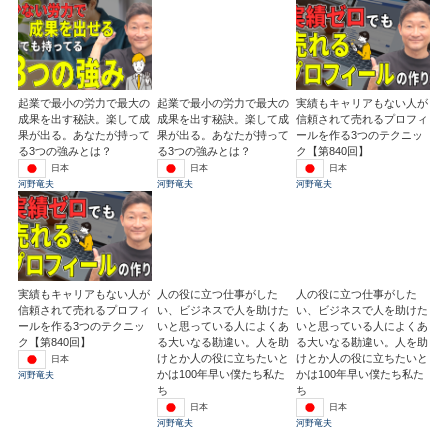
起業で最小の労力で最大の
起業で最小の労力で最大の
実績もキャリアもない人が
成果を出す秘訣。楽して成
成果を出す秘訣。楽して成
信頼されて売れるプロフィ
果が出る。あなたが持って
果が出る。あなたが持って
ールを作る3つのテクニッ
る3つの強みとは？
る3つの強みとは？
ク【第840回】
日本
日本
日本
河野竜夫
河野竜夫
河野竜夫
実績もキャリアもない人が
人の役に立つ仕事がした
人の役に立つ仕事がした
信頼されて売れるプロフィ
い、ビジネスで人を助けた
い、ビジネスで人を助けた
ールを作る3つのテクニッ
いと思っている人によくあ
いと思っている人によくあ
ク【第840回】
る大いなる勘違い。人を助
る大いなる勘違い。人を助
けとか人の役に立ちたいと
けとか人の役に立ちたいと
日本
かは100年早い僕たち私た
かは100年早い僕たち私た
河野竜夫
ち
ち
日本
日本
河野竜夫
河野竜夫