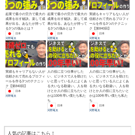
起業で最小の労力で最大の
起業で最小の労力で最大の
実績もキャリアもない人が
成果を出す秘訣。楽して成
成果を出す秘訣。楽して成
信頼されて売れるプロフィ
果が出る。あなたが持って
果が出る。あなたが持って
ールを作る3つのテクニッ
る3つの強みとは？
る3つの強みとは？
ク【第840回】
日本
日本
日本
河野竜夫
河野竜夫
河野竜夫
実績もキャリアもない人が
人の役に立つ仕事がした
人の役に立つ仕事がした
信頼されて売れるプロフィ
い、ビジネスで人を助けた
い、ビジネスで人を助けた
ールを作る3つのテクニッ
いと思っている人によくあ
いと思っている人によくあ
ク【第840回】
る大いなる勘違い。人を助
る大いなる勘違い。人を助
けとか人の役に立ちたいと
けとか人の役に立ちたいと
日本
かは100年早い僕たち私た
かは100年早い僕たち私た
河野竜夫
ち
ち
日本
日本
河野竜夫
河野竜夫
人気の記事はこちら！