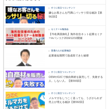
すぐに役立つコンテンツ
嫌なお客さんを円満にバッサリ切る秘訣【第
562回】
セミナー＆勉強会
【70名満員御礼】海外在住ネット起業セミナ
ーinバンコク2016/12/10開催
普通の人の起業物語
起業後短期間で急成長できた秘密
すぐに役立つコンテンツ
OEMやD2Cで独自商材を販売して、失敗する
人。しない人。【第593回】
すぐに役立つコンテンツ
メルマガをしつこく送っても、うざがられず
売上が増える秘訣【第592回】