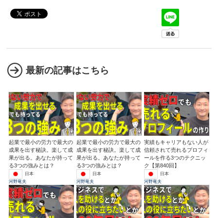
最新の記事はこちら
起業で最小の労力で最大の
起業で最小の労力で最大の
実績もキャリアもない人が
成果を出す秘訣。楽して成
成果を出す秘訣。楽して成
信頼されて売れるプロフィ
果が出る。あなたが持って
果が出る。あなたが持って
ールを作る3つのテクニッ
る3つの強みとは？
る3つの強みとは？
ク【第840回】
日本
日本
日本
河野竜夫
河野竜夫
河野竜夫