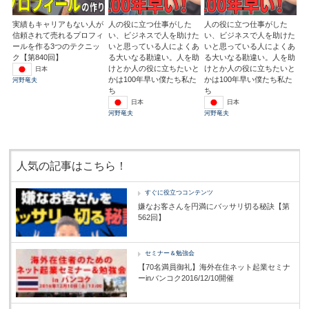
実績もキャリアもない人が
人の役に立つ仕事がした
人の役に立つ仕事がした
信頼されて売れるプロフィ
い、ビジネスで人を助けた
い、ビジネスで人を助けた
ールを作る3つのテクニッ
いと思っている人によくあ
いと思っている人によくあ
ク【第840回】
る大いなる勘違い。人を助
る大いなる勘違い。人を助
けとか人の役に立ちたいと
けとか人の役に立ちたいと
日本
かは100年早い僕たち私た
かは100年早い僕たち私た
河野竜夫
ち
ち
日本
日本
河野竜夫
河野竜夫
人気の記事はこちら！
すぐに役立つコンテンツ
嫌なお客さんを円満にバッサリ切る秘訣【第
562回】
セミナー＆勉強会
【70名満員御礼】海外在住ネット起業セミナ
ーinバンコク2016/12/10開催