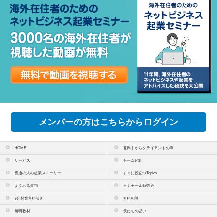
メンバーの方はこちらからログイン
HOME
世界中からクライアントの声
サービス
チーム紹介
普通の人の起業ストーリー
すぐに役立つTopics
よくある質問
セミナー＆勉強会
3分起業無料診断
無料相談
無料教材
僕たちの思い