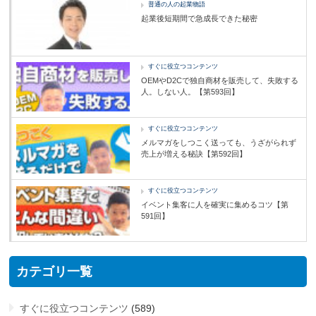
普通の人の起業物語
起業後短期間で急成長できた秘密
すぐに役立つコンテンツ
OEMやD2Cで独自商材を販売して、失敗する
人。しない人。【第593回】
すぐに役立つコンテンツ
メルマガをしつこく送っても、うざがられず
売上が増える秘訣【第592回】
すぐに役立つコンテンツ
イベント集客に人を確実に集めるコツ【第
591回】
カテゴリ一覧
すぐに役立つコンテンツ
(589)