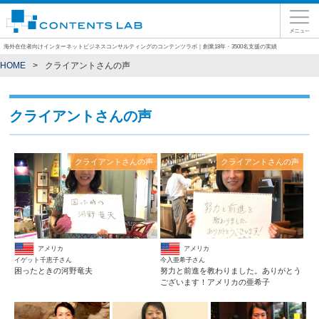
海外在住者向けインターネットビジネスコンサルティングのコンテンツラボ｜創業18年・3500名支援の実績
HOME
クライアントさんの声
クライアントさんの声
クライアントさんの声
クライアントさんの声
アメリカ
アメリカ
結果には個人差があります。
結果には個人差があります。
イゲット千恵子さん
今入亜希子さん
困ったときの河野竜夫
努力と前進を教わりました。ありがとう
ございます！アメリカの亜希子