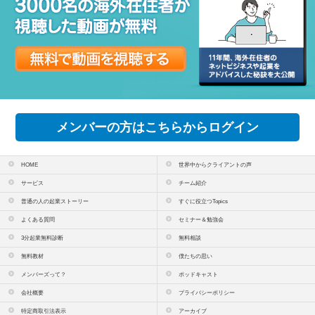
メンバーの方はこちらからログイン
HOME
世界中からクライアントの声
サービス
チーム紹介
普通の人の起業ストーリー
すぐに役立つTopics
よくある質問
セミナー＆勉強会
3分起業無料診断
無料相談
無料教材
僕たちの思い
メンバーズって？
ポッドキャスト
会社概要
プライバシーポリシー
特定商取引法表示
アーカイブ