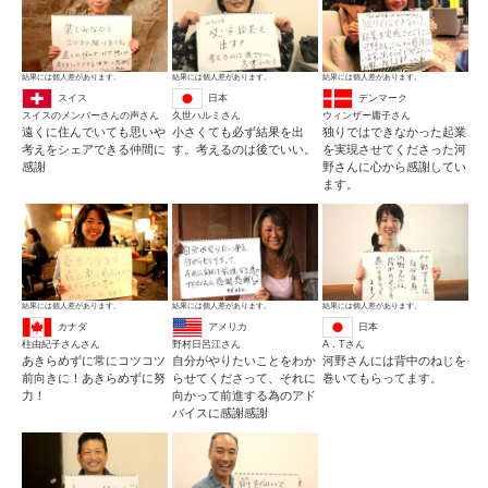
結果には個人差があります。
結果には個人差があります。
結果には個人差があります。
日本
デンマーク
スイス
久世ハルミさん
ウィンザー庸子さん
スイスのメンバーさんの声さん
小さくても必ず結果を出
独りではできなかった起業
遠くに住んでいても思いや
す。考えるのは後でいい。
を実現させてくださった河
考えをシェアできる仲間に
野さんに心から感謝してい
感謝
ます。
結果には個人差があります。
結果には個人差があります。
結果には個人差があります。
カナダ
アメリカ
日本
柱由紀子さんさん
野村日呂江さん
A．Tさん
あきらめずに常にコツコツ
自分がやりたいことをわか
河野さんには背中のねじを
前向きに！あきらめずに努
らせてくださって、それに
巻いてもらってます。
力！
向かって前進する為のアド
バイスに感謝感謝