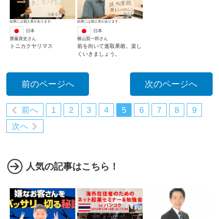
結果には個人差があります。
結果には個人差があります。
日本
日本
齋藤貴史さん
横山賢一郎さん
トニカクヤリマス
前を向いて進取果敢。楽し
くいきましょう。
前のページへ
次のページへ
前へ
1
2
3
4
5
6
7
8
9
次へ
人気の記事はこちら！