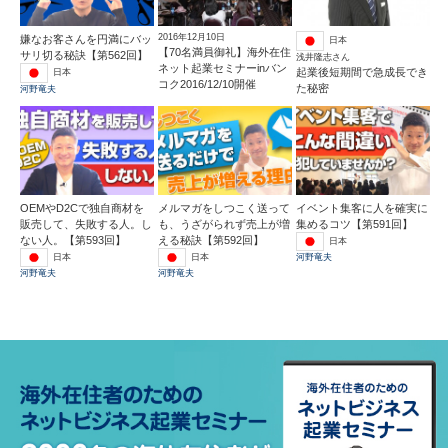
2016年12月10日
嫌なお客さんを円満にバッ
日本
【70名満員御礼】海外在住
サリ切る秘訣【第562回】
浅井隆志さん
ネット起業セミナーinバン
起業後短期間で急成長でき
日本
コク2016/12/10開催
た秘密
河野竜夫
OEMやD2Cで独自商材を
メルマガをしつこく送って
イベント集客に人を確実に
販売して、失敗する人。し
も、うざがられず売上が増
集めるコツ【第591回】
ない人。【第593回】
える秘訣【第592回】
日本
日本
日本
河野竜夫
河野竜夫
河野竜夫