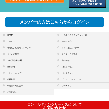
メンバーの方はこちらからログイン
HOME
世界中からクライアントの声
サービス
チーム紹介
普通の人の起業ストーリー
すぐに役立つTopics
よくある質問
セミナー＆勉強会
3分起業無料診断
無料相談
無料教材
僕たちの思い
メンバーズって？
ポッドキャスト
会社概要
プライバシーポリシー
特定商取引法表示
アーカイブ
お問い合わせ
PCサイトを表示
コンサルティングサービスについて
お問い合わせ
copyright(c)
株式会社コンテンツラボ
All Rights Reserved.