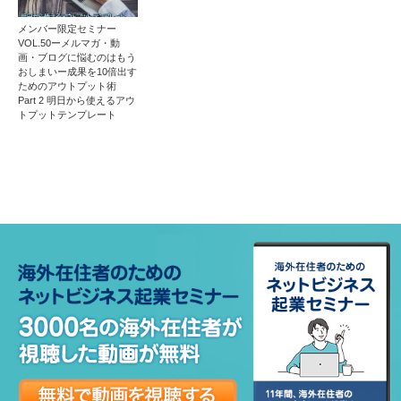
メンバー限定セミナー
VOL.50ーメルマガ・動
画・ブログに悩むのはもう
おしまいー成果を10倍出す
ためのアウトプット術
Part 2 明日から使えるアウ
トプットテンプレート