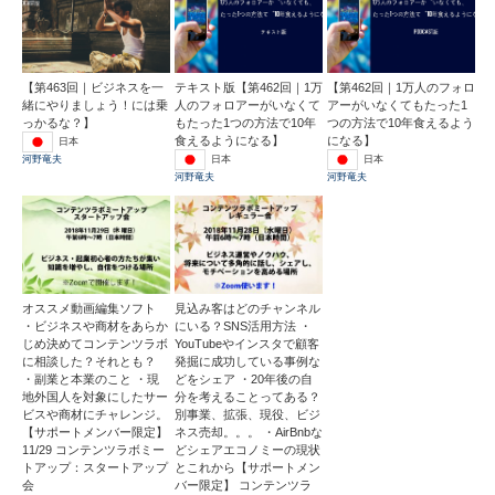
【第463回｜ビジネスを一
テキスト版【第462回｜1万
【第462回｜1万人のフォロ
緒にやりましょう！には乗
人のフォロアーがいなくて
アーがいなくてもたった1
っかるな？】
もたった1つの方法で10年
つの方法で10年食えるよう
食えるようになる】
になる】
日本
日本
日本
河野竜夫
河野竜夫
河野竜夫
オススメ動画編集ソフト
見込み客はどのチャンネル
・ビジネスや商材をあらか
にいる？SNS活用方法 ・
じめ決めてコンテンツラボ
YouTubeやインスタで顧客
に相談した？それとも？
発掘に成功している事例な
・副業と本業のこと ・現
どをシェア ・20年後の自
地外国人を対象にしたサー
分を考えることってある？
ビスや商材にチャレンジ。
別事業、拡張、現役、ビジ
【サポートメンバー限定】
ネス売却。。。 ・AirBnbな
11/29 コンテンツラボミー
どシェアエコノミーの現状
トアップ：スタートアップ
とこれから【サポートメン
会
バー限定】 コンテンツラ