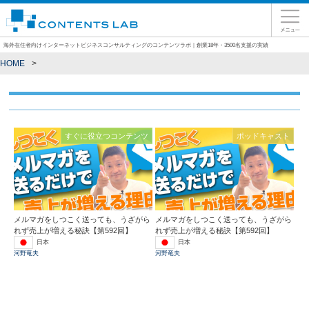
海外在住者向けインターネットビジネスコンサルティングのコンテンツラボ｜創業18年・3500名支援の実績
HOME
すぐに役立つコンテンツ
ポッドキャスト
メルマガをしつこく送っても、うざがら
メルマガをしつこく送っても、うざがら
れず売上が増える秘訣【第592回】
れず売上が増える秘訣【第592回】
日本
日本
河野竜夫
河野竜夫