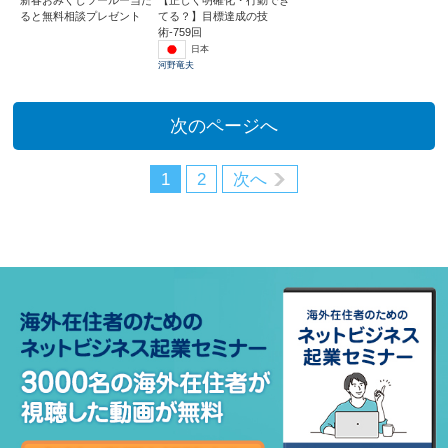
ると無料相談プレゼント
てる？】目標達成の技
術-759回
日本
河野竜夫
次のページへ
1
2
次へ