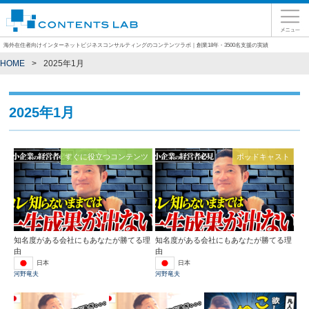
海外在住者向けインターネットビジネスコンサルティングのコンテンツラボ｜創業18年・3500名支援の実績
HOME
2025年1月
2025年1月
すぐに役立つコンテンツ
ポッドキャスト
知名度がある会社にもあなたが勝てる理
知名度がある会社にもあなたが勝てる理
由
由
日本
日本
河野竜夫
河野竜夫