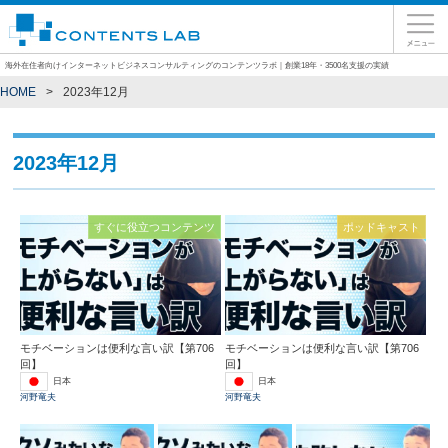
海外在住者向けインターネットビジネスコンサルティングのコンテンツラボ｜創業18年・3500名支援の実績
HOME
2023年12月
2023年12月
すぐに役立つコンテンツ
ポッドキャスト
モチベーションは便利な言い訳【第706
モチベーションは便利な言い訳【第706
回】
回】
日本
日本
河野竜夫
河野竜夫