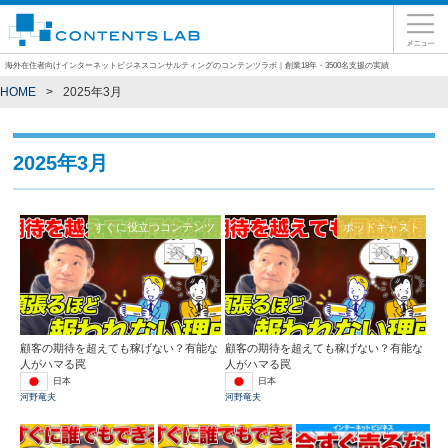
海外在住者向けインターネットビジネスコンサルティングのコンテンツラボ｜創業18年・3500名支援の実績
HOME
2025年3月
2025年3月
すぐに役立つコンテンツ
ポッドキャスト
顧客の期待を超えても稼げない？有能な
顧客の期待を超えても稼げない？有能な
人がハマる罠
人がハマる罠
日本
日本
河野竜夫
河野竜夫