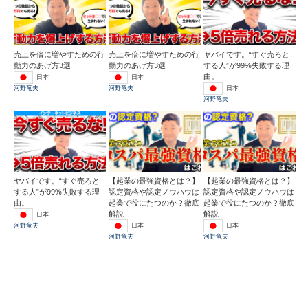
売上を倍に増やすための行
売上を倍に増やすための行
ヤバイです。“すぐ売ろと
動力のあげ方3選
動力のあげ方3選
する人”が99%失敗する理
由。
日本
日本
日本
河野竜夫
河野竜夫
河野竜夫
ヤバイです。“すぐ売ろと
【起業の最強資格とは？】
【起業の最強資格とは？】
する人”が99%失敗する理
認定資格や認定ノウハウは
認定資格や認定ノウハウは
由。
起業で役にたつのか？徹底
起業で役にたつのか？徹底
解説
解説
日本
日本
日本
河野竜夫
河野竜夫
河野竜夫