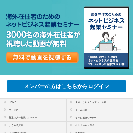
メンバーの方はこちらからログイン
HOME
世界中からクライアントの声
サービス
チーム紹介
普通の人の起業ストーリー
すぐに役立つTopics
よくある質問
セミナー＆勉強会
3分起業無料診断
無料相談