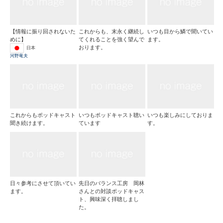
【情報に振り回されないた
これからも、末永く継続し
いつも目から鱗で聞いてい
めに】
てくれることを強く望んで
ます。
おります。
日本
河野竜夫
これからもポッドキャスト
いつもポッドキャスト聴い
いつも楽しみにしておりま
聞き続けます。
ています
す。
日々参考にさせて頂いてい
先日のバランス工房 岡林
ます。
さんとの対談ポッドキャス
ト、興味深く拝聴しまし
た。