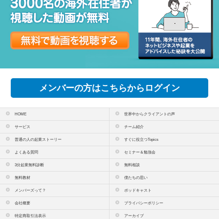
メンバーの方はこちらからログイン
HOME
世界中からクライアントの声
サービス
チーム紹介
普通の人の起業ストーリー
すぐに役立つTopics
よくある質問
セミナー＆勉強会
3分起業無料診断
無料相談
無料教材
僕たちの思い
メンバーズって？
ポッドキャスト
会社概要
プライバシーポリシー
特定商取引法表示
アーカイブ