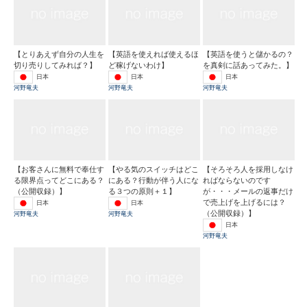
【とりあえず自分の人生を
【英語を使えれば使えるほ
【英語を使うと儲かるの？
切り売りしてみれば？】
ど稼げないわけ】
を真剣に話あってみた。】
日本
日本
日本
河野竜夫
河野竜夫
河野竜夫
【お客さんに無料で奉仕す
【やる気のスイッチはどこ
【そろそろ人を採用しなけ
る限界点ってどこにある？
にある？行動が伴う人にな
ればならないのです
（公開収録）】
る３つの原則＋１】
が・・・メールの返事だけ
で売上げを上げるには？
日本
日本
（公開収録）】
河野竜夫
河野竜夫
日本
河野竜夫