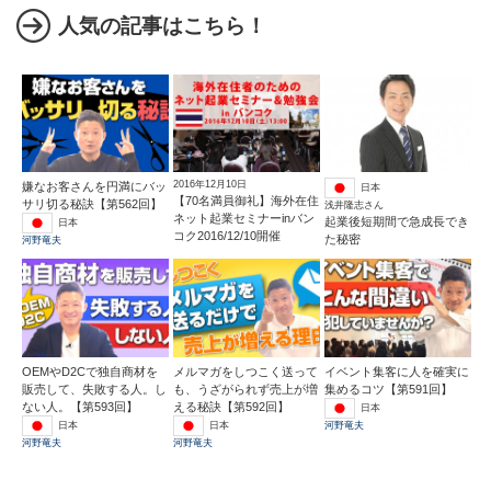
人気の記事はこちら！
2016年12月10日
嫌なお客さんを円満にバッ
日本
【70名満員御礼】海外在住
サリ切る秘訣【第562回】
浅井隆志さん
ネット起業セミナーinバン
起業後短期間で急成長でき
日本
コク2016/12/10開催
た秘密
河野竜夫
OEMやD2Cで独自商材を
メルマガをしつこく送って
イベント集客に人を確実に
販売して、失敗する人。し
も、うざがられず売上が増
集めるコツ【第591回】
ない人。【第593回】
える秘訣【第592回】
日本
日本
日本
河野竜夫
河野竜夫
河野竜夫