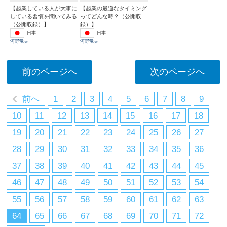
【起業している人が大事に
【起業の最適なタイミング
している習慣を聞いてみる
ってどんな時？（公開収
（公開収録）】
録）】
日本
日本
河野竜夫
河野竜夫
前のページへ
次のページへ
前へ
1
2
3
4
5
6
7
8
9
10
11
12
13
14
15
16
17
18
19
20
21
22
23
24
25
26
27
28
29
30
31
32
33
34
35
36
37
38
39
40
41
42
43
44
45
46
47
48
49
50
51
52
53
54
55
56
57
58
59
60
61
62
63
64
65
66
67
68
69
70
71
72