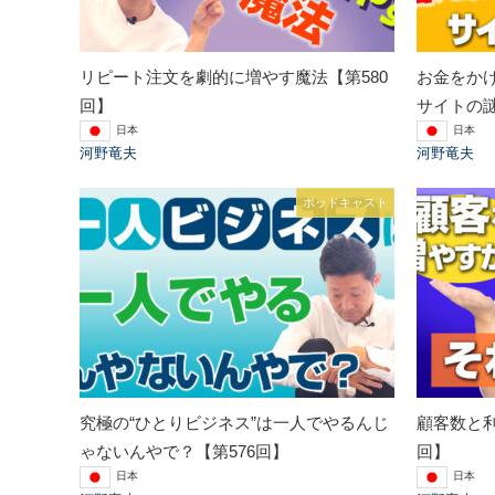
リピート注文を劇的に増やす魔法【第580
お金をか
回】
サイトの謎
日本
日本
河野竜夫
河野竜夫
ポッドキャスト
究極の“ひとりビジネス”は一人でやるんじ
顧客数と利
ゃないんやで？【第576回】
回】
日本
日本