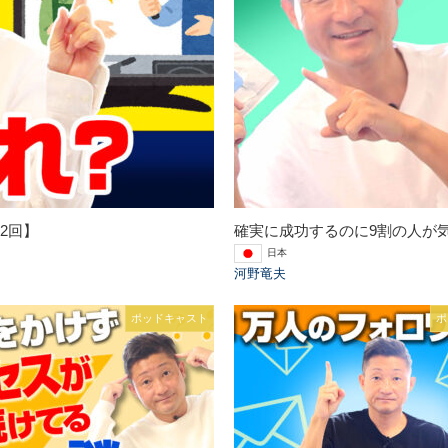
2回】
確実に成功するのに9割の人が気
日本
河野竜夫
ポッドキャスト
ポ