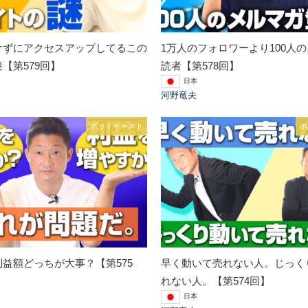
けずにアクセスアップしてるこの
1万人のフォロワーより100人
【第579回】
読者【第578回】
日本
河野竜夫
ポッドキャスト
ポ
益額どっちが大事？【第575
早く動いて売れない人。じっく
れない人。【第574回】
日本