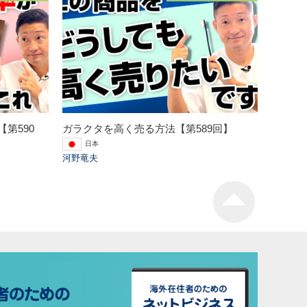
第590
ガラクタを高く売る方法【第589回】
日本
河野竜夫