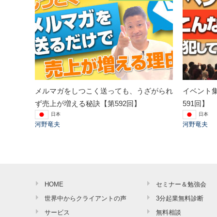
メルマガをしつこく送っても、うざがられ
イベント
ず売上が増える秘訣【第592回】
591回】
日本
日本
河野竜夫
河野竜夫
HOME
セミナー＆勉強会
世界中からクライアントの声
3分起業無料診断
サービス
無料相談