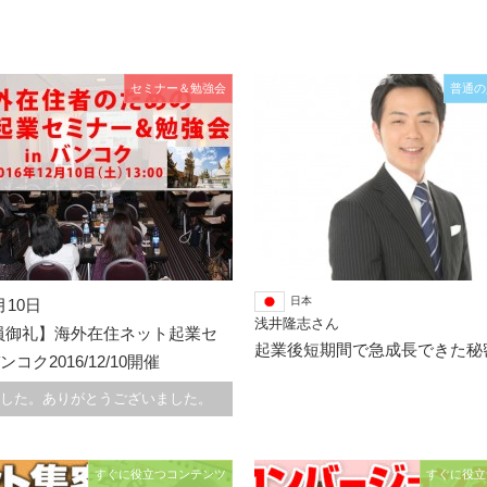
セミナー＆勉強会
普通の
日本
月10日
浅井隆志さん
満員御礼】海外在住ネット起業セ
起業後短期間で急成長できた秘
ンコク2016/12/10開催
した。ありがとうございました。
すぐに役立つコンテンツ
すぐに役立