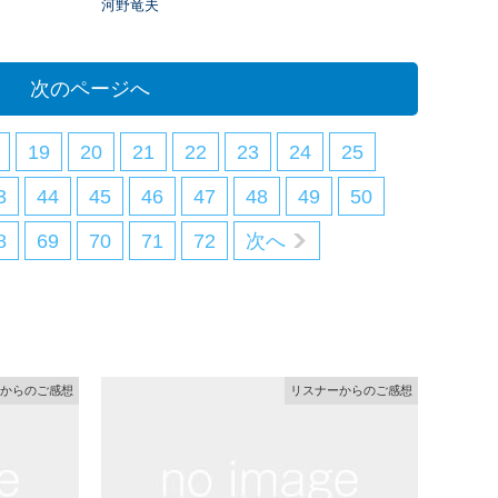
河野竜夫
次のページへ
19
20
21
22
23
24
25
3
44
45
46
47
48
49
50
8
69
70
71
72
次へ
からのご感想
リスナーからのご感想