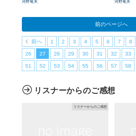
河野竜夫
河野竜夫
前のページへ
前へ
1
2
3
4
5
6
7
8
26
27
28
29
30
31
32
33
51
52
53
54
55
56
57
58
リスナーからのご感想
リスナーからのご感想