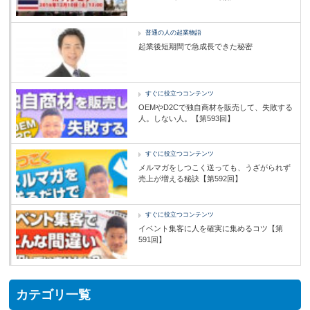
普通の人の起業物語
起業後短期間で急成長できた秘密
すぐに役立つコンテンツ
OEMやD2Cで独自商材を販売して、失敗する
人。しない人。【第593回】
すぐに役立つコンテンツ
メルマガをしつこく送っても、うざがられず
売上が増える秘訣【第592回】
すぐに役立つコンテンツ
イベント集客に人を確実に集めるコツ【第
591回】
カテゴリ一覧