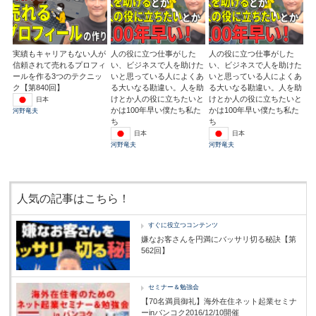
実績もキャリアもない人が
人の役に立つ仕事がした
人の役に立つ仕事がした
信頼されて売れるプロフィ
い、ビジネスで人を助けた
い、ビジネスで人を助けた
ールを作る3つのテクニッ
いと思っている人によくあ
いと思っている人によくあ
ク【第840回】
る大いなる勘違い。人を助
る大いなる勘違い。人を助
けとか人の役に立ちたいと
けとか人の役に立ちたいと
日本
かは100年早い僕たち私た
かは100年早い僕たち私た
河野竜夫
ち
ち
日本
日本
河野竜夫
河野竜夫
人気の記事はこちら！
すぐに役立つコンテンツ
嫌なお客さんを円満にバッサリ切る秘訣【第
562回】
セミナー＆勉強会
【70名満員御礼】海外在住ネット起業セミナ
ーinバンコク2016/12/10開催