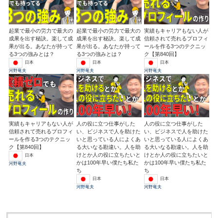
起業で最小の労力で最大の
起業で最小の労力で最大の
実績もキャリアもない人が
成果を出す秘訣。楽して成
成果を出す秘訣。楽して成
信頼されて売れるプロフィ
果が出る。あなたが持って
果が出る。あなたが持って
ールを作る3つのテクニッ
る3つの強みとは？
る3つの強みとは？
ク【第840回】
日本
日本
日本
河野竜夫
河野竜夫
河野竜夫
実績もキャリアもない人が
人の役に立つ仕事がした
人の役に立つ仕事がした
信頼されて売れるプロフィ
い、ビジネスで人を助けた
い、ビジネスで人を助けた
ールを作る3つのテクニッ
いと思っている人によくあ
いと思っている人によくあ
ク【第840回】
る大いなる勘違い。人を助
る大いなる勘違い。人を助
けとか人の役に立ちたいと
けとか人の役に立ちたいと
日本
かは100年早い僕たち私た
かは100年早い僕たち私た
河野竜夫
ち
ち
日本
日本
河野竜夫
河野竜夫