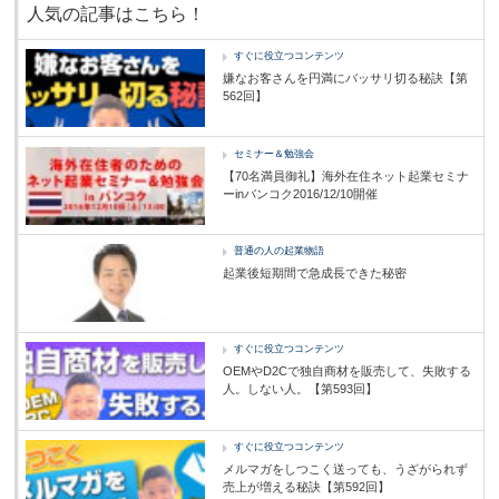
人気の記事はこちら！
すぐに役立つコンテンツ
嫌なお客さんを円満にバッサリ切る秘訣【第
562回】
セミナー＆勉強会
【70名満員御礼】海外在住ネット起業セミナ
ーinバンコク2016/12/10開催
普通の人の起業物語
起業後短期間で急成長できた秘密
すぐに役立つコンテンツ
OEMやD2Cで独自商材を販売して、失敗する
人。しない人。【第593回】
すぐに役立つコンテンツ
メルマガをしつこく送っても、うざがられず
売上が増える秘訣【第592回】